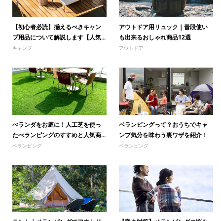
【初心者必読】揃えるべきキャン
アウトドア用リュック｜普段使い
プ用品について解説します【人気...
も出来るおしゃれ商品12選
キャンプ
アウトドア
べランダをお庭に！人工芝を使っ
ベランピングって？おうちでキャ
たべランピングのすすめと人気商...
ンプ気分を味わう裏ワザを紹介！
ベランピング
ベランピング