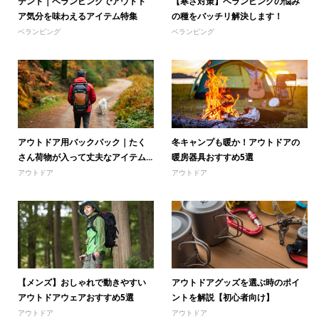
テント｜ベランピングでアウトド
【寒さ対策】ベランピングの悩み
ア気分を味わえるアイテム特集
の種をバッチリ解決します！
ベランピング
ベランピング
アウトドア用バックパック｜たく
冬キャンプも暖か！アウトドアの
さん荷物が入って丈夫なアイテム...
暖房器具おすすめ5選
アウトドア
アウトドア
【メンズ】おしゃれで動きやすい
アウトドアグッズを選ぶ時のポイ
アウトドアウェアおすすめ5選
ントを解説【初心者向け】
アウトドア
アウトドア